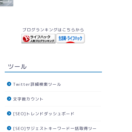
ブログランキングはこちらから
エンタメ
ヘルスケア
ツール
Twitter詳細検索ツール
文字数カウント
withコロナのいま人気ランキングに
夏のダイ
[SEO]トレンドダッシュボード
載りがちなおすすめ漫画１９選
料おすす
【2020年最新】
[SEO]サジェストキーワード一括取得ツー