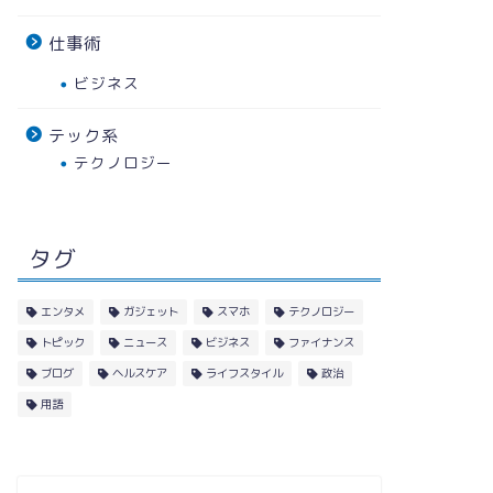
仕事術
靴の消臭剤おすすめ！スプレー・中
with
敷きインソール・消臭グッズ
みにおす
ビジネス
年最新】
テック系
2020年7月4日
テクノロジー
ライフスタイル
ヘルスケア
タグ
エンタメ
ガジェット
スマホ
テクノロジー
トピック
ニュース
ビジネス
ファイナンス
ブログ
ヘルスケア
ライフスタイル
政治
用語
雨の日が楽しくなるおしゃれ便利レ
足の臭い
イングッズのご紹介！
選【20