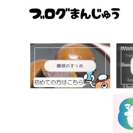
饅頭のすゝめ