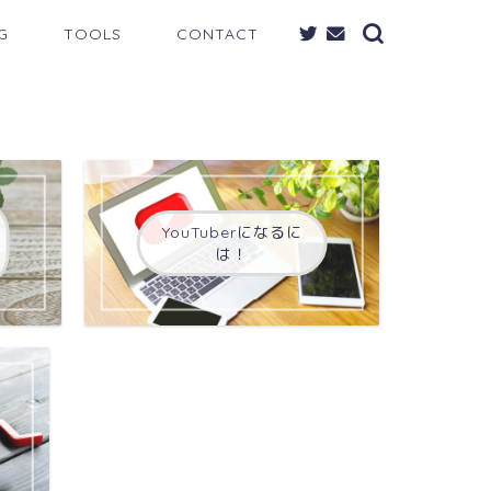
G
TOOLS
CONTACT
YouTuberになるに
は！