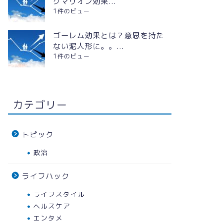
グマリオン効果...
1件のビュー
ゴーレム効果とは？意思を持た
ない泥人形に。。...
1件のビュー
環境別在宅テレワークにおすすめの
熱中症対
デスク・机１３選
は？
カテゴリー
2020年7月8日
トピック
ヘルスケア
エンタメ
政治
ライフハック
ライフスタイル
ヘルスケア
エンタメ