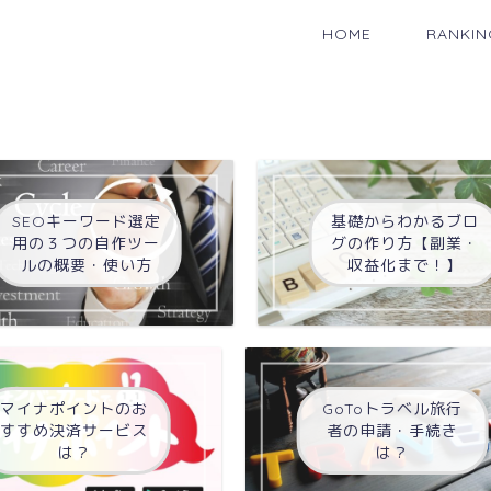
HOME
RANKIN
基礎からわかるブロ
SEOキーワード選定
グの作り方【副業・
用の３つの自作ツー
収益化まで！】
ルの概要・使い方
マイナポイントのお
GoToトラベル旅行
すすめ決済サービス
者の申請・手続き
は？
は？