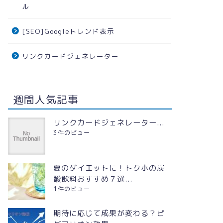
ル
2020年8月4日
[SEO]Googleトレンド表示
ライフスタイル
ライフスタイル
リンクカードジェネレーター
週間人気記事
リンクカードジェネレーター...
3件のビュー
2020年の土用の丑の日はいつ？う
環境別在
なぎを食べる意味は？
椅子１８
夏のダイエットに！トクホの炭
2020年7月14日
酸飲料おすすめ７選...
1件のビュー
ライフスタイル
ヘルスケア
期待に応じて成果が変わる？ピ