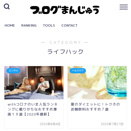
HOME
RANKING
TOOLS
CONTACT
― CATEGORY ―
ライフハック
エンタメ
ヘルスケア
withコロナのいま人気ランキ
夏のダイエットに！トクホの
ングに載りがちなおすすめ漫
炭酸飲料おすすめ７選
画１９選【2020年最新】
2020年8月4日
2020年7月27日