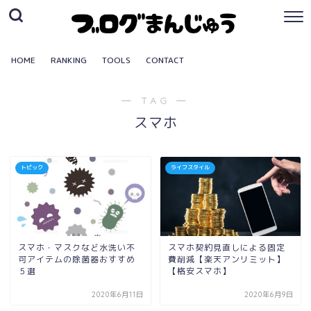
HOME
RANKING
TOOLS
CONTACT
― TAG ―
スマホ
トピック
ライフスタイル
スマホ・マスクなど水洗い不
スマホ契約見直しによる固定
可アイテムの除菌器おすすめ
費削減【楽天アンリミット】
５選
【格安スマホ】
2020年6月11日
2020年6月9日