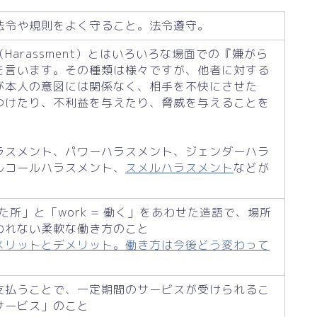
法令や規則をよく守ること。法令遵守。
Harassment）とはいろいろな場面での『嫌がら
を言います。その種類は様々ですが、他者に対する
が本人の意図には関係なく、相手を不快にさせた
つけたり、不利益を与えたり、脅威を与えることを
ラスメント、パワーハラスメント、ジェンダーハラ
ルコールハラスメント、
スメルハラスメント
などが
離れた所」と「work = 働く」をあわせた造語で、場所
われない柔軟な働き方のこと
メリットとデメリット。働き方は今後どう変わって
支払うことで、一定期間のサービスが受けられるこ
サービス」のこと