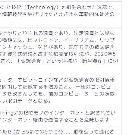
ce）と技術（Technology）を組み合わせた造語で、
と情報技術を結びつけたさまざまな革新的な動きの
みでやりとりされる通貨であり、法定通貨とは異な
の種類には、ビットコイン、イーサリアム、リップ
インキャッシュ、などがあり、現在もその数は増え
改正資金決済法と改正金融商品取引法が、2020年5
行され、「仮想通貨」という呼称が「暗号資産」に切
。
ューターでビットコインなどの仮想通貨の取引情報
を同期して記録する手法のこと。 一部のコンピュー
ータを改ざんしても、他のコンピューターとの多数
しい取引データとなる。
t of Things”の略でモノのインターネットと訳されてい
インターネット経由で通信することを意味します
ベルを0から5までの6つに分け、順を追って進化さ