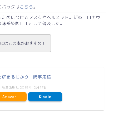
コバッグは
こちら
。
るためにつけるマスクやヘルメット。新型コロナウ
飛沫感染防止用として普及した。
人にはこの本がおすすめ！
 図解まるわかり 時事用語
新星出版社 2019年12月17日
Amazon
Kindle