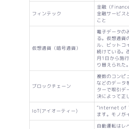
金融（Finan
フィンテック
金融サービス
こと
電子データの
る。仮想通貨
ル、ビットコ
仮想通貨（暗号通貨）
続けている。
月1日から施
り替えられた
複数のコンピ
などのデータ
ブロックチェーン
ターで取引デ
決によって正
“Interne
IoT(アイオーティー)
ます。モノが
自動運転はレ