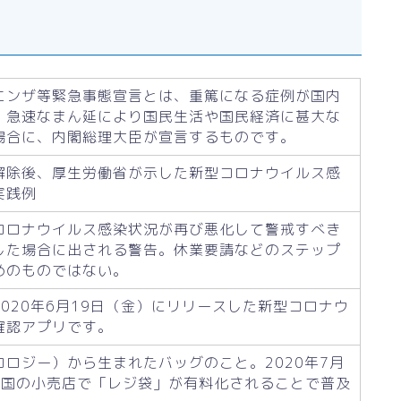
エンザ等緊急事態宣言とは、重篤になる症例が国内
、急速なまん延により国民生活や国民経済に甚大な
場合に、内閣総理大臣が宣言するものです。
解除後、厚生労働省が示した新型コロナウイルス感
実践例
コロナウイルス感染状況が再び悪化して警戒すべき
した場合に出される警告。休業要請などのステップ
めのものではない。
020年6月19日（金）にリリースした新型コロナウ
確認アプリです。
コロジー）から生まれたバッグのこと。2020年7月
全国の小売店で「レジ袋」が有料化されることで普及