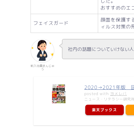
した。
おすすめのエ
顔面を保護す
フェイスガード
ィルス対策の
社内の話題についていけない
新入社員まんじゅ
う
2020→2021年版
posted with
ヨメレバ
ニュース・リテラシー研究所 
楽天ブックス