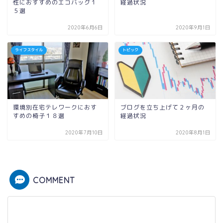
性におすすめのエコバッグ１
経過状況
５選
2020年6月6日
2020年9月1日
ライフスタイル
トピック
環境別在宅テレワークにおす
ブログを立ち上げて２ヶ月の
すめの椅子１８選
経過状況
2020年7月10日
2020年8月1日
COMMENT