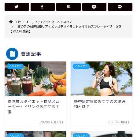
HOME
ライフハック
ヘルスケア
夏の男の制汗消臭ケア！メンズデオドラントおすすめスプレータイプ１０選
【2020年最新】
関連記事
ヘルスケア
ヘルスケア
置き換えダイエット食品スム
熱中症対策におすすめの飲み
ージ―・ドリンクおすすめ７
物とは？
選
2020年6月17日
2020年7月6日
ヘルスケア
ヘルスケア